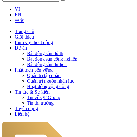
VI
EN
中文
Trang chủ
Giới thiệu
Lĩnh vực hoạt động
Dự án
Bất động sản đô thị
Bất động sản công nghiệp
Bất động sản du lịch
Phát triển bền vững
Quản trị tập đoàn
Quản trị nguồn nhân lực
Hoạt động cộng đồng
Tin tức & Sự kiện
Tin về QP Group
Tin thị trường
Tuyển dụng
Liên hệ