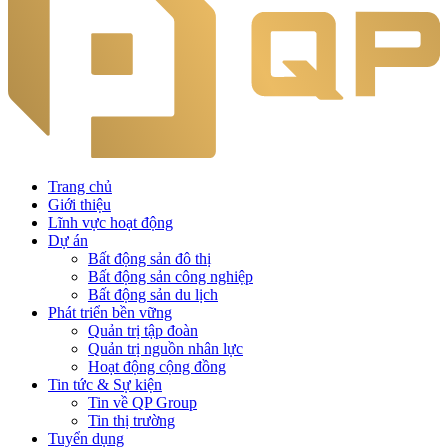
Trang chủ
Giới thiệu
Lĩnh vực hoạt động
Dự án
Bất động sản đô thị
Bất động sản công nghiệp
Bất động sản du lịch
Phát triển bền vững
Quản trị tập đoàn
Quản trị nguồn nhân lực
Hoạt động cộng đồng
Tin tức & Sự kiện
Tin về QP Group
Tin thị trường
Tuyển dụng