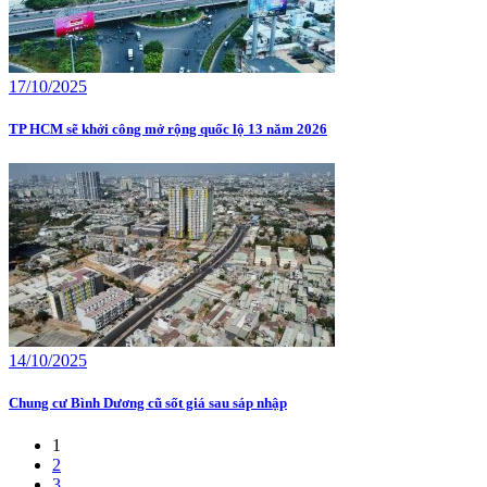
17/10/2025
TP HCM sẽ khởi công mở rộng quốc lộ 13 năm 2026
14/10/2025
Chung cư Bình Dương cũ sốt giá sau sáp nhập
1
2
3