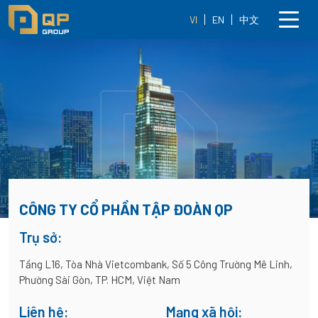
VI
EN
中文
CÔNG TY CỔ PHẦN TẬP ĐOÀN QP
Trụ sở:
Tầng L16, Tòa Nhà Vietcombank, Số 5 Công Trường Mê Linh,
Phường Sài Gòn, TP. HCM, Việt Nam
Liên hệ:
Mạng xã hội: