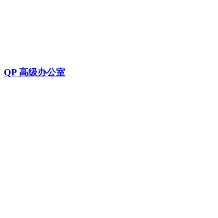
QP 高级办公室