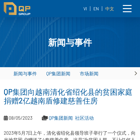
VI
EN
中文
新闻与事件
新闻与事件
QP集团新闻
市场新闻
Ne
QP集团向越南清化省绍化县的贫困家庭
捐赠2亿越南盾修建慈善住房
08/05/2023
QP集团新闻
社区活动
2023年5月7日上午，清化省绍化县领导班子举行了一个仪式，向
当地贫困 户赠送了4套慈善住房。这是“为贫困人群，不让任何人