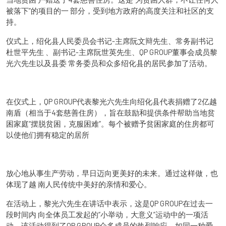
被落下”的项目的一 部分，受到地方政府的高度关注和社区的支
持。
仪式上，绍化县人民委员会书记-主席阮文辩先生、常务副书记
杜世平先生 、副书记-主席阮世英先生、QP GROUP董事会成员黎
光六先生以及县委 常务委员和众多绍化县的居民参加了活动。
在仪式上，QP GROUP代表黎光六先生向绍化县代表捐赠了2亿越
南盾（相当于4套慈善住房），旨在鼓励和提供条件帮助当地贫
困家庭“摆脱贫困，克服困难”。每个被赠予贫困家庭的住房都可
以使他们拥有稳定的居所
放心地从事生产劳动，早日迈向更美好的未来。通过这样做，也
体现了越 南人民传统中美好的亲情和爱心。
在活动上，黎光六先生在讲话中表示，这是QP GROUP在过去一
段时间内 向全体员工发起的“小举动，大意义”运动中的一项活
动。该活动得到了QP GROUP众多成员的热烈响应，如同一种爱