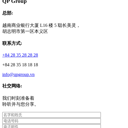
QP Group
总部:
越南商业银行大厦 L16 楼 5 聪长美灵，
胡志明市第一区本义区
联系方式:
+84 28 35 28 28 28
+84 28 35 18 18 18
info@qpgroup.vn
社交网络:
我们时刻准备着
聆听并与您分享。