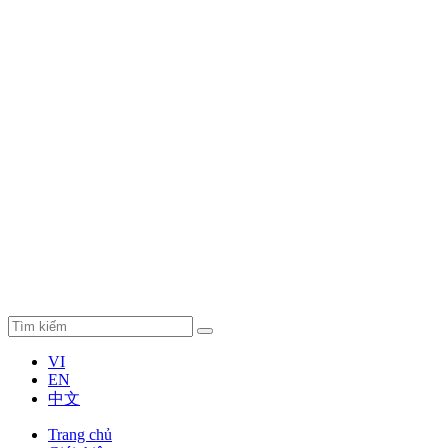
VI
EN
中文
Trang chủ