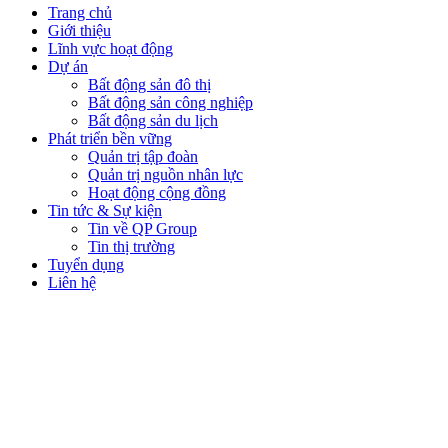
Trang chủ
Giới thiệu
Lĩnh vực hoạt động
Dự án
Bất động sản đô thị
Bất động sản công nghiệp
Bất động sản du lịch
Phát triển bền vững
Quản trị tập đoàn
Quản trị nguồn nhân lực
Hoạt động cộng đồng
Tin tức & Sự kiện
Tin về QP Group
Tin thị trường
Tuyển dụng
Liên hệ