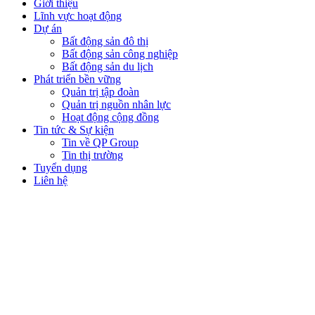
Giới thiệu
Lĩnh vực hoạt động
Dự án
Bất động sản đô thị
Bất động sản công nghiệp
Bất động sản du lịch
Phát triển bền vững
Quản trị tập đoàn
Quản trị nguồn nhân lực
Hoạt động cộng đồng
Tin tức & Sự kiện
Tin về QP Group
Tin thị trường
Tuyển dụng
Liên hệ