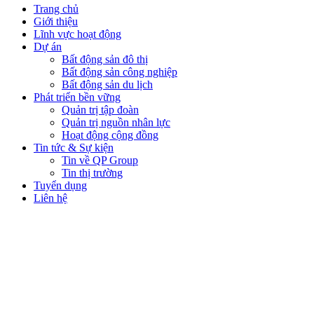
Trang chủ
Giới thiệu
Lĩnh vực hoạt động
Dự án
Bất động sản đô thị
Bất động sản công nghiệp
Bất động sản du lịch
Phát triển bền vững
Quản trị tập đoàn
Quản trị nguồn nhân lực
Hoạt động cộng đồng
Tin tức & Sự kiện
Tin về QP Group
Tin thị trường
Tuyển dụng
Liên hệ