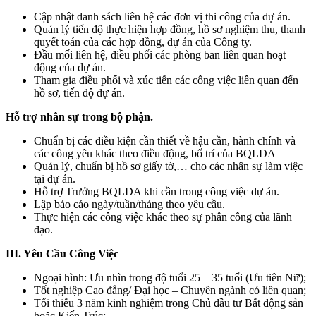
Cập nhật danh sách liên hệ các đơn vị thi công của dự án.
Quản lý tiến độ thực hiện hợp đồng, hồ sơ nghiệm thu, thanh
quyết toán của các hợp đồng, dự án của Công ty.
Đầu mối liên hệ, điều phối các phòng ban liên quan hoạt
động của dự án.
Tham gia điều phối và xúc tiến các công việc liên quan đến
hồ sơ, tiến độ dự án.
Hỗ trợ nhân sự trong bộ phận.
Chuẩn bị các điều kiện cần thiết về hậu cần, hành chính và
các công yêu khác theo điều động, bố trí của BQLDA
Quản lý, chuẩn bị hồ sơ giấy tờ,… cho các nhân sự làm việc
tại dự án.
Hỗ trợ Trưởng BQLDA khi cần trong công việc dự án.
Lập báo cáo ngày/tuần/tháng theo yêu cầu.
Thực hiện các công việc khác theo sự phân công của lãnh
đạo.
III. Yêu Cầu Công Việc
Ngoại hình: Ưu nhìn trong độ tuổi 25 – 35 tuổi (Ưu tiên Nữ);
Tốt nghiệp Cao đẳng/ Đại học – Chuyên ngành có liên quan;
Tối thiểu 3 năm kinh nghiệm trong Chủ đầu tư Bất động sản
hoặc Kiến Trúc;