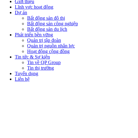
Giới thiệu
Lĩnh vực hoạt động
Dự án
Bất động sản đô thị
Bất động sản công nghiệp
Bất động sản du lịch
Phát triển bền vững
Quản trị tập đoàn
Quản trị nguồn nhân lực
Hoạt động cộng đồng
Tin tức & Sự kiện
Tin về QP Group
Tin thị trường
Tuyển dụng
Liên hệ