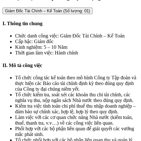
Giám Đốc Tài Chính – Kế Toán (Số lượng: 01)
I. Thông tin chung
Chức danh công việc: Giám Đốc Tài Chính – Kế Toán
Cấp bậc: Giám đốc
Kinh nghiệm: 5 – 10 Năm
Thời gian làm việc: Hành chính
II. Mô tả công việc
Tổ chức công tác kế toán theo mô hình Công ty Tập đoàn và
thực hiện các Báo cáo tài chính định kỳ theo đúng quy định
của Công ty đại chúng niêm yết.
Tổ chức kiểm tra, soát xét các khoản thu chi tài chính, các
nghĩa vụ thu, nộp ngân sách Nhà nước theo đúng quy định.
Kiểm tra việc tính toán chi phí thuế thu nhập doanh nghiệp –
đảm bảo sự chính xác, hợp lệ, hợp lý theo quy định.
Làm việc với các cơ quan chức năng Nhà nước (kiểm toán,
thuế, thanh tra, v.v…) về các công việc liên quan.
Phối hợp với các bộ phận liên quan để giải quyết các vướng
mắc phát sinh.
Tổ chức phối hợp với các bộ phận liên quan thu và quản lý