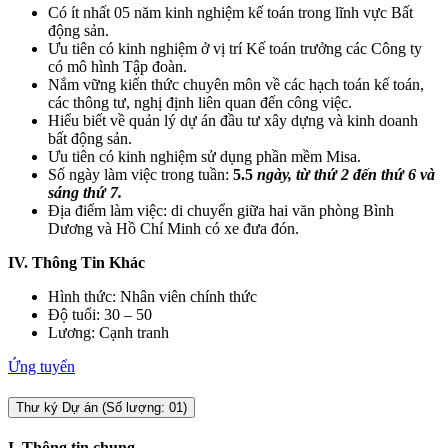
Có ít nhất 05 năm kinh nghiệm kế toán trong lĩnh vực Bất
động sản.
Ưu tiên có kinh nghiệm ở vị trí Kế toán trưởng các Công ty
có mô hình Tập đoàn.
Nắm vững kiến thức chuyên môn về các hạch toán kế toán,
các thông tư, nghị định liên quan đến công việc.
Hiểu biết về quản lý dự án đầu tư xây dựng và kinh doanh
bất động sản.
Ưu tiên có kinh nghiệm sử dụng phần mềm Misa.
Số ngày làm việc trong tuần:
5.5
ngày, từ thứ 2 đến thứ 6 và
sáng thứ 7.
Địa điểm làm việc: di chuyển giữa hai văn phòng Bình
Dương và Hồ Chí Minh có xe đưa đón.
IV. Thông Tin Khác
Hình thức: Nhân viên chính thức
Độ tuổi: 30 – 50
Lương: Cạnh tranh
Ứng tuyển
Thư ký Dự án (Số lượng: 01)
I. Thông tin chung