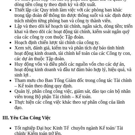
dòng tiền công ty theo định kỳ và đột xuất.
Thiết lập các Quy trình làm việc với các phòng ban khác
trong tập đoàn để thông tin được thông suốt và xác định được
trách nhiệm từng phòng ban và công ty thành viên.
Lập và theo dõi kế hoạch tài chính, ngân sách, dòng tiền; triển
khai và theo dõi các hoạt động tài chính, kiểm soát ngân quỹ
của các công ty con thuộc Tập đoàn.
Hoạch định chiến lược tài chính của công ty.
Xem xét, đánh giá, kiểm tra và phân tích dự báo tình hình
hoạt động kinh doanh, tài chính kế toán của các Công ty con,
các dự án thuộc Tập đoàn.
Huy động vốn và điều phối các nguồn vốn cho các dự án,
hoạt động kinh doanh và đầu tư đảm bảo hợp lý, hiệu quả, và
sinh lợi .
Tham mưu cho Ban Tổng Giám đốc trong công tác Tài chính
– Kế toán theo đúng quy định.
Quản lý, phân công công việc, giám sát, đào tạo cán bộ nhân
viên trong Bộ phận Tài chính – Kế toán.
Thực hiện các công việc khác theo sự phân công của lãnh
đạo.
III. Yêu Cầu Công Việc
Tốt nghiệp Đại học Kinh Tế chuyên ngành Kế toán/ Tài
chính/ Kiểm toán trở lên.