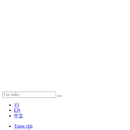
VI
EN
中文
Trang chủ