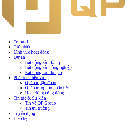
Trang chủ
Giới thiệu
Lĩnh vực hoạt động
Dự án
Bất động sản đô thị
Bất động sản công nghiệp
Bất động sản du lịch
Phát triển bền vững
Quản trị tập đoàn
Quản trị nguồn nhân lực
Hoạt động cộng đồng
Tin tức & Sự kiện
Tin về QP Group
Tin thị trường
Tuyển dụng
Liên hệ