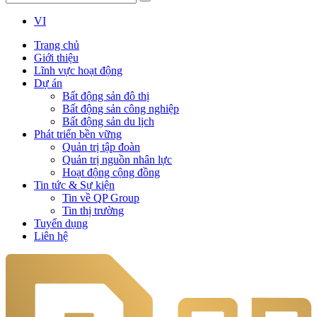
VI
Trang chủ
Giới thiệu
Lĩnh vực hoạt động
Dự án
Bất động sản đô thị
Bất động sản công nghiệp
Bất động sản du lịch
Phát triển bền vững
Quản trị tập đoàn
Quản trị nguồn nhân lực
Hoạt động cộng đồng
Tin tức & Sự kiện
Tin về QP Group
Tin thị trường
Tuyển dụng
Liên hệ