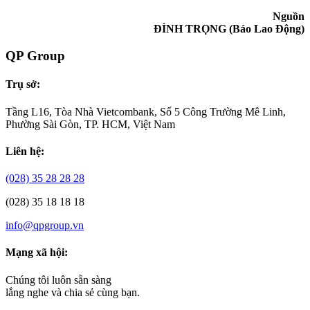
Phú Giáo là địa phương có quỹ đất rộng đang được
quy hoạch phát triển nhiều khu và cụm công nghiệp.
Ảnh: Đình Trọng
Trước đó, UBND tỉnh Bình Dương đã phê duyệt quy hoạch
xây
dựn
g vùng huyện Phú Giáo đến năm 2040. Đây là một trong những
địa phương có diện tích rộng nhất tỉnh Bình Dương với 54.443 ha.
Tỉnh Bình Dương đã phê duyệt quy hoạch phát triển 4 khu công
nghiệp tại huyện Phú Giáo với tổng diện tích 2.800 ha, bao gồm
quy hoạch 18 cụm công nghiệp rộng 1.183 ha. Trong đó, Cụm công
nghiệp An Bình 7 được quy hoạch tại xã Tam Lập, huyện Phú
Giáo. Diện tích quy hoạch phát triển cụm công nghiệp này rộng 50
ha.
Theo UBND huyện Phú Giáo, cụm công nghiệp này được quy
hoạch thu hút đầu tư các ngành nghề điện tử, vi điện tử, viễn thông,
điện lạnh, dược phẩm, dụng cụ y khoa, văn phòng phẩm, may mặc,
giày da, túi xách; thu hút các ngành nghề trong lĩnh vực công
nghiệp chế biến như chế biến nông sản, nước giải khát, thực phẩm
chức năng…
Nguồn